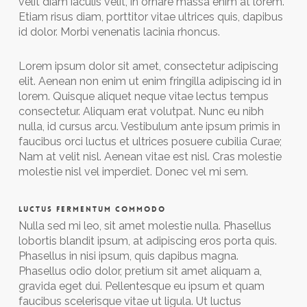
velit diam iaculis velit, in ornare massa enim at lorem.
Etiam risus diam, porttitor vitae ultrices quis, dapibus
id dolor. Morbi venenatis lacinia rhoncus.
Lorem ipsum dolor sit amet, consectetur adipiscing
elit. Aenean non enim ut enim fringilla adipiscing id in
lorem. Quisque aliquet neque vitae lectus tempus
consectetur. Aliquam erat volutpat. Nunc eu nibh
nulla, id cursus arcu. Vestibulum ante ipsum primis in
faucibus orci luctus et ultrices posuere cubilia Curae;
Nam at velit nisl. Aenean vitae est nisl. Cras molestie
molestie nisl vel imperdiet. Donec vel mi sem.
LUCTUS FERMENTUM COMMODO
Nulla sed mi leo, sit amet molestie nulla. Phasellus
lobortis blandit ipsum, at adipiscing eros porta quis.
Phasellus in nisi ipsum, quis dapibus magna.
Phasellus odio dolor, pretium sit amet aliquam a,
gravida eget dui. Pellentesque eu ipsum et quam
faucibus scelerisque vitae ut ligula. Ut luctus