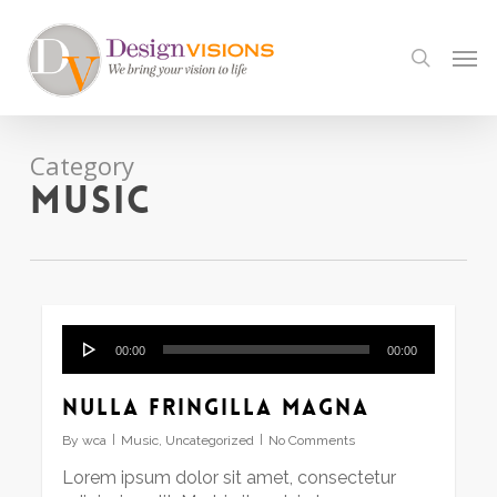
Skip
to
Men
search
main
content
Category
Music
Audio
00:00
00:00
Player
Nulla fringilla magna
By
wca
Music
,
Uncategorized
No Comments
Lorem ipsum dolor sit amet, consectetur