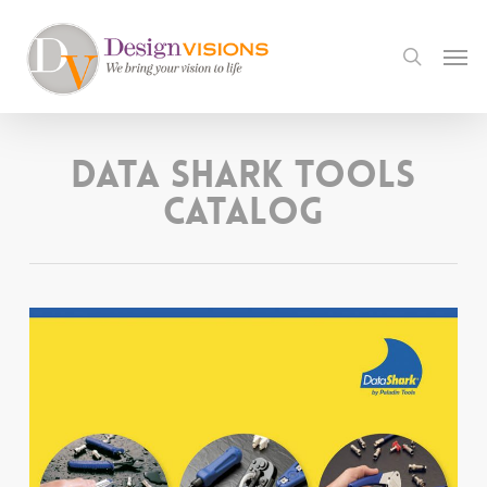
Skip
to
Men
search
main
content
Data Shark Tools
Catalog